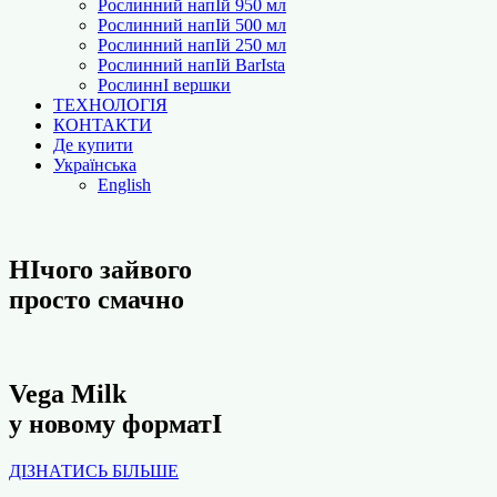
Рослинний напІй 950 мл
Рослинний напІй 500 мл
Рослинний напІй 250 мл
Рослинний напІй BarІsta
РослиннІ вершки
ТЕХНОЛОГІЯ
КОНТАКТИ
Де купити
Українська
English
НІчого зайвого
просто смачно
Vega Milk
у новому форматІ
ДІЗНАТИСЬ БІЛЬШЕ