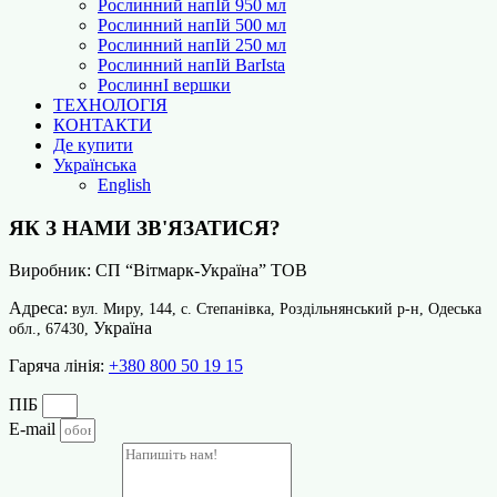
Рослинний напІй 950 мл
Рослинний напІй 500 мл
Рослинний напІй 250 мл
Рослинний напІй BarІsta
РослиннІ вершки
ТЕХНОЛОГІЯ
КОНТАКТИ
Де купити
Українська
English
ЯК З НАМИ ЗВ'ЯЗАТИСЯ?
Виробник: СП “Вітмарк-Україна” ТОВ
Адреса:
вул. Миру, 144, с. Степанівка, Роздільнянський р-н, Одеська
Україна
обл., 67430,
Гаряча лінія:
+380 800 50 19 15
ПІБ
E-mail