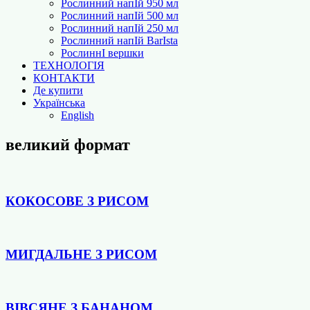
Рослинний напІй 950 мл
Рослинний напІй 500 мл
Рослинний напІй 250 мл
Рослинний напІй BarІsta
РослиннІ вершки
ТЕХНОЛОГІЯ
КОНТАКТИ
Де купити
Українська
English
великий формат
КОКОСОВЕ З РИСОМ
МИГДАЛЬНЕ З РИСОМ
ВІВСЯНЕ З БАНАНОМ