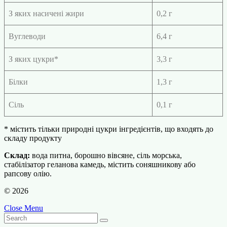
З яких насичені жири
0,2 г
Вуглеводи
6,4 г
З яких цукри*
3,3 г
Білки
1,3 г
Сіль
0,1 г
* містить тільки природні цукри інгредієнтів, що входять до
складу продукту
Склад:
вода питна, борошно вівсяне, сіль морська,
cтабілізатор геланова камедь, містить соняшникову або
рапсову олію.
© 2026
Close Menu