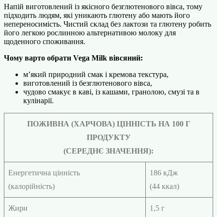
Напій виготовлений із якісного безглютенового вівса, тому
підходить людям, які уникають глютену або мають його
непереносимість. Чистий склад без лактози та глютену робить
його легкою рослинною альтернативою молоку для
щоденного споживання.
Чому варто обрати Vega Milk вівсяний:
м’який природний смак і кремова текстура,
виготовлений із безглютенового вівса,
чудово смакує в каві, із кашами, гранолою, смузі та в
кулінарії.
ПОЖИВНА (ХАРЧОВА) ЦІННІСТЬ НА 100 Г
ПРОДУКТУ
(СЕРЕДНЄ ЗНАЧЕННЯ):
Енергетична цінність
186 кДж
(калорійність)
(44 ккал)
Жири
1,5 г