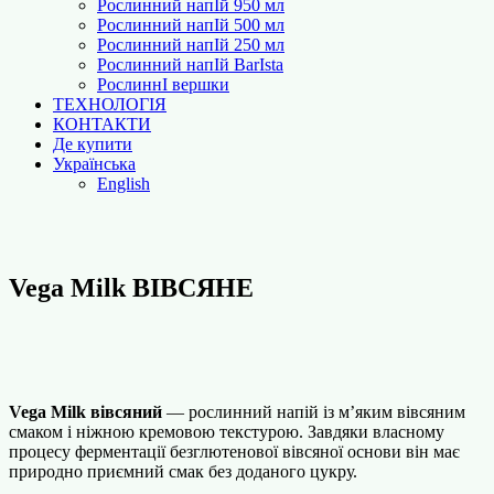
Рослинний напІй 950 мл
Рослинний напІй 500 мл
Рослинний напІй 250 мл
Рослинний напІй BarІsta
РослиннІ вершки
ТЕХНОЛОГІЯ
КОНТАКТИ
Де купити
Українська
English
Vega Milk ВІВСЯНЕ
Vega Milk вівсяний
— рослинний напій із м’яким вівсяним
смаком і ніжною кремовою текстурою. Завдяки власному
процесу ферментації безглютенової вівсяної основи він має
природно приємний смак без доданого цукру.