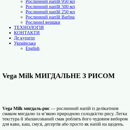
Рослинний напІй 950 мл
Рослинний напІй 500 мл
Рослинний напІй 250 мл
Рослинний напІй BarІsta
РослиннІ вершки
ТЕХНОЛОГІЯ
КОНТАКТИ
Де купити
Українська
English
Vega Milk МИГДАЛЬНЕ З РИСОМ
Vega Milk мигдаль-рис
— рослинний напій із делікатним
смаком мигдалю та м’якою природною солодкістю рису. Легка
текстура й збалансований смак роблять його чудовим вибором
для кави, каш, смузі, десертів або просто як напій на щодень.