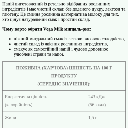
Напій виготовлений із ретельно відібраних рослинних
інгредієнтів і має чистий склад: без доданого цукру, лактози та
глютену. Це смачна рослинна альтернатива молоку для тих,
хто цінує натуральний смак і простий склад.
Чому варто обрати Vega Milk мигдаль-рис:
ніжний мигдальний смак із легкою рисовою солодкістю,
чистий склад із якісних рослинних інгредієнтів,
смакує як самостійний напій і чудово доповнює
улюблені страви та напої.
ПОЖИВНА (ХАРЧОВА) ЦІННІСТЬ НА 100 Г
ПРОДУКТУ
(СЕРЕДНЄ ЗНАЧЕННЯ):
Енергетична цінність
243 кДж
(калорійність)
(56 ккал)
Жири
1,5 г