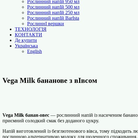
Рослинний напІй 950 мл
Рослинний напІй 500 мл
Рослинний напІй 250 мл
Рослинний напІй BarІsta
РослиннІ вершки
ТЕХНОЛОГІЯ
КОНТАКТИ
Де купити
Українська
English
Vega Milk бананове з вІвсом
Vega Milk банан-овес
— рослинний напій із насиченим бананов
приємний солодкий смак без доданого цукру.
Напій виготовлений із безглютенового вівса, тому підходить л
рослинною альтернативою молоку для щоденного споживання.