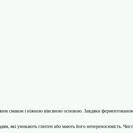
им смаком і ніжною вівсяною основою. Завдяки ферментованому 
юдям, які уникають глютен або мають його непереносимість. Чист