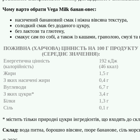
Чому варто обрати Vega Milk банан-овес:
насичений банановий смак і ніжна вівсяна текстура,
солодкий смак без доданого цукру,
без лактози та глютену,
смакує сам по собі, а також із кашами, гранолою, смузі та
ПОЖИВНА (ХАРЧОВА) ЦІННІСТЬ НА 100 Г ПРОДУКТУ
(СЕРЕДНЄ ЗНАЧЕННЯ):
Енергетична цінність
192 кДж
(калорійність)
(46 ккал)
Жири
1,5 г
З яких насичені жири
0,4 г
Вуглеводи
6,7 г
З яких цукри*
3,4 г
Білки
1,3 г
Сіль
0,1 г
* містить тільки природні цукри інгредієнтів, що входять до с
Склад:
вода питна, борошно вівсяне, пюре бананове, сіль морськ