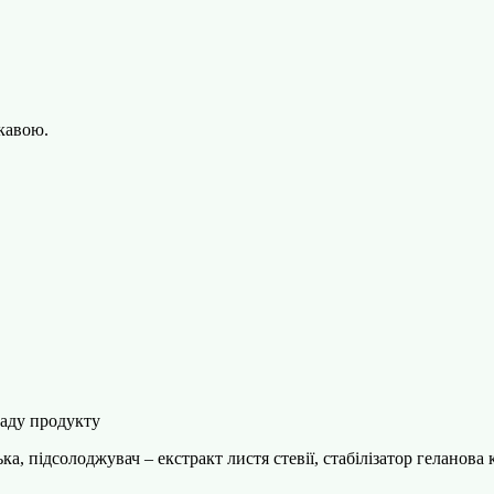
 кавою.
кладу продукту
а, підсолоджувач – екстракт листя стевії, cтабілізатор геланова