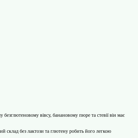
безглютеновому вівсу, банановому пюре та стевії він має
ий склад без лактози та глютену робить його легкою